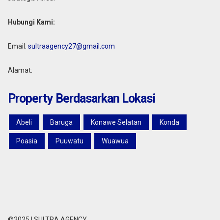
Hubungi Kami:
Email:
sultraagency27@gmail.com
Alamat:
Property Berdasarkan Lokasi
Abeli
Baruga
Konawe Selatan
Konda
Poasia
Puuwatu
Wuawua
©2025 I SULTRA AGENCY