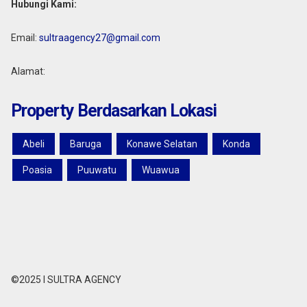
Hubungi Kami:
Email:
sultraagency27@gmail.com
Alamat:
Property Berdasarkan Lokasi
Abeli
Baruga
Konawe Selatan
Konda
Poasia
Puuwatu
Wuawua
©2025 I SULTRA AGENCY